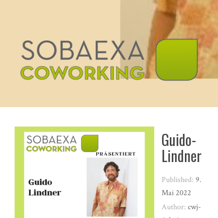
Guido-
Lindner
Published:
9.
Mai 2022
Author:
cwj-