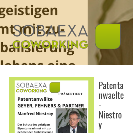
Patenta
nwaelte
-
Niestro
y