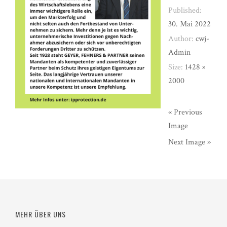
Published:
30. Mai 2022
Author:
cwj-
Admin
Size:
1428 ×
2000
« Previous
Image
Next Image »
MEHR ÜBER UNS